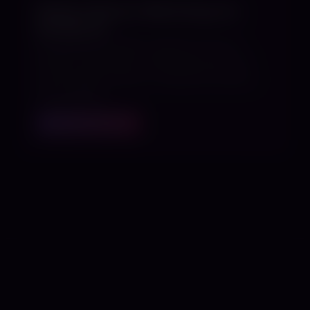
Shibari Basics Workshop im
Studio 60
Ein geplanter Basics-Abend rund um
Shibari, Sicherheit, Materialkunde und
erste Seiltechniken in diskreter Studio-
Atmosphäre.
MEHR ERFAHREN