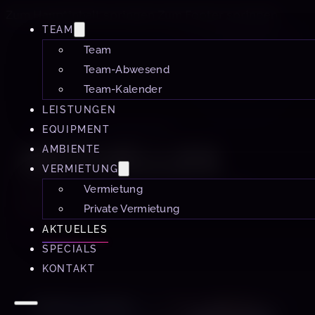
Zum Hauptinhalt springen
Zum Footer springen
TEAM
Team
Team-Abwesend
Team-Kalender
LEISTUNGEN
STUDIO 60 MÜNCHEN
EQUIPMENT
AKTUELLES
AMBIENTE
VERMIETUNG
Neuigkeiten, Workshops und besondere
Vermietung
Ankündigungen aus dem Studio 60.
Private Vermietung
AKTUELLES
SPECIALS
KONTAKT