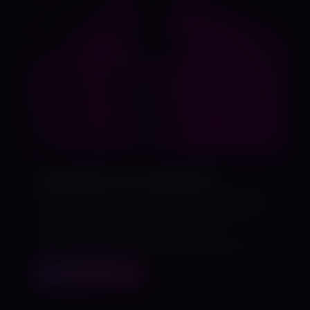
Gerätekurs im Studio 60
Geräteschulung mit Stylefetish-Möbeln In
dieser Schulung zeigen wir dir, wie du die
Fetischmöbel im Studio 60 sicher,
variantenreich und präzise einsetzt. Du…
MEHR ERFAHREN