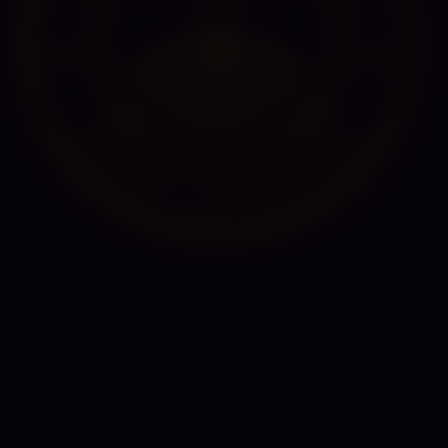
PARTNER
Bizarrlady Jacqueline
Monaco Residenz
Residenz Stundenhotel
BDSM Stundenhotel
Residenz SM Apartment
My Holy Desire