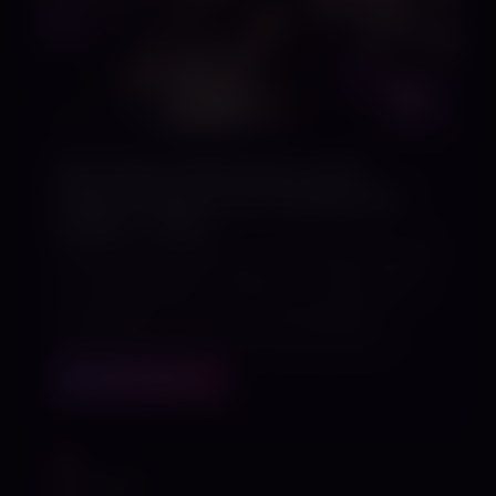
BoundCon München 2026:
Impressionen vom Studio-60-
Stand – Teil 1
Einige Impressionen vom Studio 60 Stand
auf der BoundCon München. Vielen Dank
an alle Besucher für die interessanten
Gespräche, die schöne Atmosphäre…
MEHR ERFAHREN
NEUIGKEIT