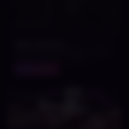
Bilder mit KI erstellt.
Bdsm-Praktiken
KURS IM SCHWARZEN BEREICH WISSEN.
TECHNIK. SICHERHEIT. RESPEKT.
MEHR ERFAHREN
BOUNDCON