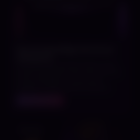
Fair ist nicht billig. Fair ist nur
unbequem.
Fairness ist kein Dumping. Warum unser
Kostenmodell Risiko teilt, statt Druck auf
Frauen abzuwälzen, und was echte
Qualität im Studio wirklich bedeutet.
MEHR ERFAHREN
WORKSHOP