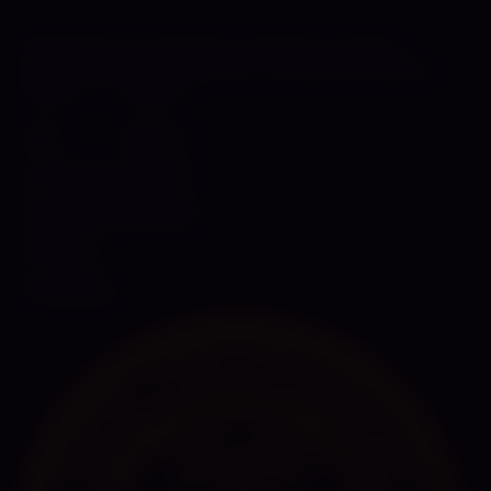
Etabliertes Dominastudio in München-Moosach.
BDSM, SM, Latex und Fetisch in diskretem Ambiente.
STUDIO
FOLGEN
Team
Twitter / X
Leistungen
Instagram
Equipment
WhatsApp
Ambiente
Vermietung