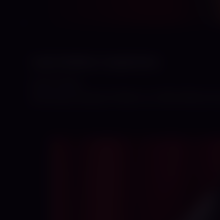
Lady Vanillaice Jungdomina
09.07.2026
Whatsapp Gesperrt! Bitte nur SMS Willkommen.