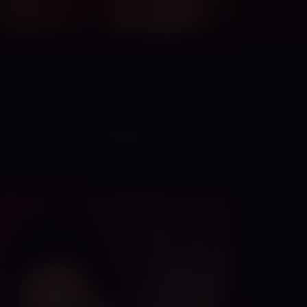
 Ich bin Lady Vanillaice. Ab sofort darfst du mich 