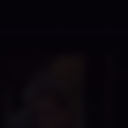
ady Vivien Violet. Als erfahrene Domina verkörpere 