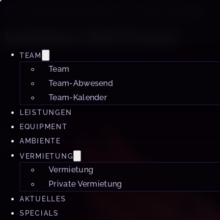
Zum Hauptinhalt springen
Zum Footer springen
Vorlieben:
Ball Torture
TEAM
Team
Team-Abwesend
Team-Kalender
LEISTUNGEN
EQUIPMENT
AMBIENTE
VERMIETUNG
Vermietung
Private Vermietung
AKTUELLES
SPECIALS