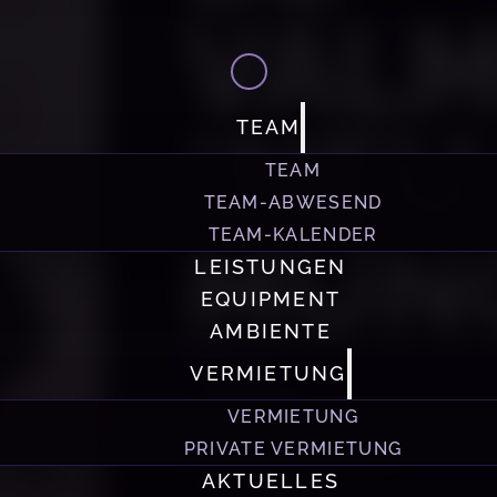
VAL
*NEU
TEAM
TEAM
TEAM-ABWESEND
MÜN
TEAM-KALENDER
LEISTUNGEN
EQUIPMENT
AMBIENTE
DOMINA
VERMIETUNG
VERMIETUNG
TELEFON
+49 1520 3711560
PRIVATE VERMIETUNG
AKTUELLES