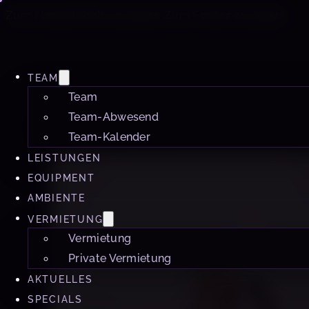
Zum Hauptinhalt springen
Zum Footer springen
TEAM
Team
Team-Abwesend
Team-Kalender
LEISTUNGEN
EQUIPMENT
AMBIENTE
VERMIETUNG
Vermietung
Private Vermietung
AKTUELLES
SPECIALS