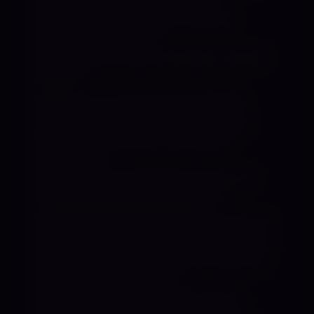
und der Fähigkeit, Kontrolle mit
Feingefühl zu verbinden und einen
Menschen mit einem
einzigen Blick wissen zu lassen, wo sein
Platz ist.
Seit über vier Jahren lebe ich BDSM
privat mit Leidenschaft und Hingabe.
Mein Stil ist klassisch, stilvoll und
unberührbar.
Dabei stehen Vertrauen, Respekt und
Diskretion stets an erster Stelle.
Meine größte Leidenschaft gilt Latex. Ich
liebe das glatte, kühle Gefühl auf meiner
Haut, die perfekte Passform und die Art,
wie es jede Kurve betont.
Für mich ist Latex weit mehr als ein