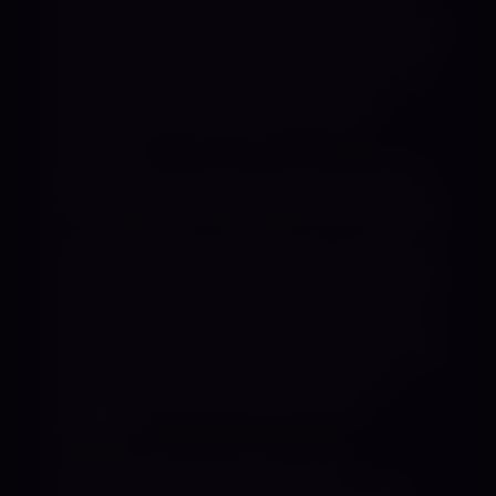
oder das bewusste Erleben ihrer Nähe:
Für viele Sklaven entsteht dabei eine ganz
besondere Form der Hingabe. Während
du dich vollends auf deine Aufgabe
konzentrierst, genieße ich es, die
Kontrolle
zu behalten und deine Aufmerksamkeit
auf das zu lenken, was ich von dir erwarte.
Ich genieße es, einen Sklaven zu fordern,
seine Grenzen auszuloten und ihn Schritt
für Schritt tiefer in meine Welt zu führen.
Eine Welt, in der Gehorsam belohnt wird,
Widerstand zwecklos erscheint und
Hingabe ihren ganz eigenen Reiz
entfaltet.
Ob neugieriger Einsteiger oder