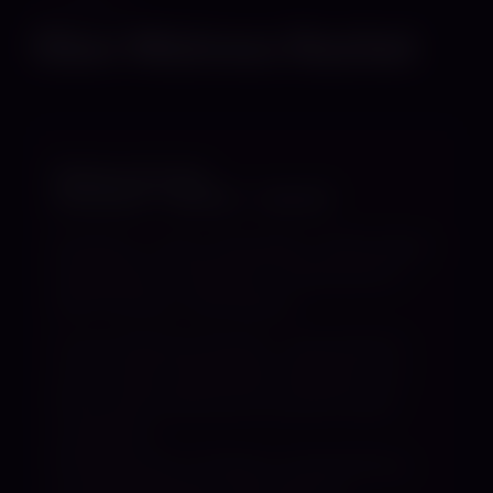
PROFIL
Über Mistress Rachel
Mistress Rachel
dominant • sinnlich • reizvoll
FemDom • Latex • Bondage • Fixierungen •
Flagellation • Fußerotik • Sissification •
Sub Training • Züchtigung
Ich bin Mistress Rachel – jung, feminin
und auf den ersten Blick vielleicht zart.
Doch wahre Dominanz braucht keine
Lautstärke.
Sie zeigt sich in Präsenz, Ausstrahlung