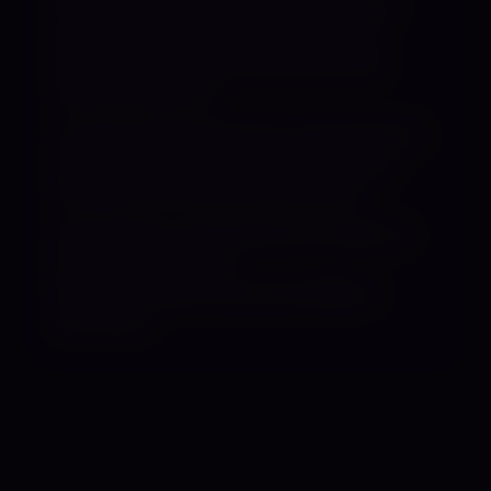
erfahrener Sub, bei mir erwarten dich
authentische Dominanz, Diskretion,
Niveau und intensive Erlebnisse, die
lange nachwirken.
Lass den Alltag hinter dir und tauche ein
in eine Atmosphäre voller Spannung,
Hingabe und sinnlicher Dominanz.
Alle weiteren Informationen findest du
auf meiner Website.
Terminvereinbarung ausschließlich
schriftlich.