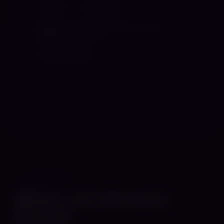
Rimming
Ringkämpfe
Sessions mit Procain oder sonstige
Betäubungsmittel
Windelerziehung
GALERIE
Bilder von Mistress
Rachel