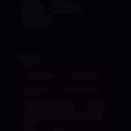
High Heels
Keuschhaltung
ALLE ANZEIGEN
TABUS
Römische Dusche
Aufputschmittel
Babyerziehung
bleibende Schäden
Intimkontakt bei der Herrin
Klinikspiele
KV * Leckerziehung ( OV ) * Ringkämpfe *
Drogen