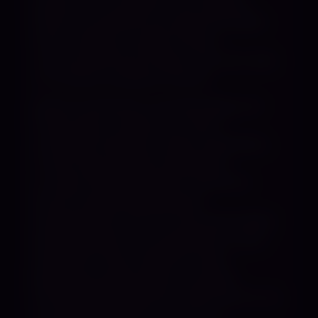
Fetisch. Es ist Ausdruck von Eleganz,
Macht und Verführung. Wie eine zweite
Haut umhüllt es meinen Körper
und erschafft eine Präsenz, der sich viele
nur schwer entziehen können.
Ebenso faszinieren mich Bondage und
Fixierungen. Es gibt kaum einen
schöneren Moment als den Augenblick,
in dem die Kontrolle vollständig
in meine Hände übergeht. Schritt für
Schritt werden Bewegungen
eingeschränkt, bis nur noch eines bleibt:
die Gewissheit, mir ausgeliefert zu sein.
Gefesselt. Fixiert. Wehrlos. Jede
Bewegung, jede Position und jede
Entscheidung liegt dann allein bei mir. Du
konzentrierst dich nur noch auf