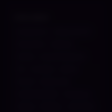
VORLIEBEN
Analbehandlung
Anfänger angenehm
Atemreduktion
Ballbusting
Bondage
Brustwarzenbehandlung
CBT
Demütigung
Dilatoren
Dirty Talk
Elektrotherapie
Facesitting(bekleidet)
Feminisierung
Fixierung
Flagellation
Friseur-Spiele