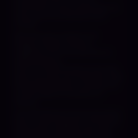
meine Stimme, meine Anweisungen und
darauf, was ich als Nächstes mit dir
vorhabe.
Besonders gerne arbeite ich mit
Floggern, Paddles und Gerten.
Flagellation ist für mich weit mehr als
bloße Züchtigung.
Sie ist ein Zusammenspiel aus Kontrolle,
Spannung, Erwartung und Disziplin. Jeder
Schlag erfolgt bewusst, kontrolliert und
mit dem Gespür für Intensität und
Wirkung.
Auch die Fußerotik hat einen besonderen
Platz in meinem Repertoire. Ob intensive
Fußmassagen, die Pflege meiner Füße