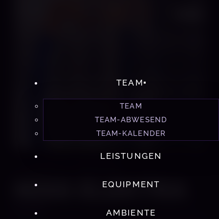
TEAM
TEAM
TEAM-ABWESEND
TEAM-KALENDER
LEISTUNGEN
STUDIO 60 MÜNCHEN
MISS ELEKTRA
EQUIPMENT
DOMINA
AMBIENTE