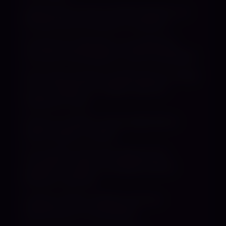
gebräunten Arsch auf dein Gesicht, um
dir die Luft zum Atmen zu nehmen…
Du bist ein Liebhaber von goldenem,
warmem Champagner und KV-Genießer?
Dann bist du bei mir goldrichtig. Ich liebe
es, dir Topfen für Tropfen, über dir
stehend, in den
Mund zu träufeln und dir dabei tief in
deine Augen zu sehen.
Ich ernähre mich sehr gesund, bin
sportlich, schlank und gebe meinen
Sklaven, weil das
Auge ja mitisst, optisch und vom
Geschmack nur das Beste!