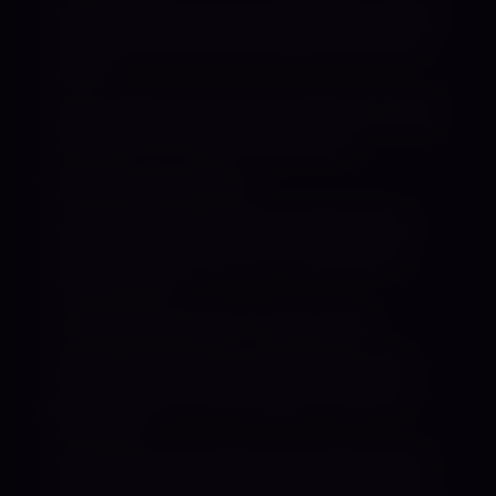
Ich werde dich von mir abhängig machen,
so dass du süchtig nach mir wirst. Doch
sei dir
bewusst, jedes Fehlverhalten deiner Seite
werde ich nur zu gern bestrafen!
Berührbare Dominanz
In einer Berührung liegt eine immense
Kraft. Sie vermag nicht nur physische,
sondern auch
emotionale Energie zu übertragen.
Dieser Austausch von Energien ist mir
wichtig, da er Verbindungen zwischen
Menschen
stärkt, emotionale Unterstützung bietet
und sogar heilende Wirkung haben kann.