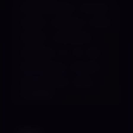
Brustwarzenbehandlung
Demütigung
Facesitting
Feminisierung
Fixierung
Flagellation
Hurenausbildung
Keuschhaltung
KV
NS
Rasur
Rohrstockerziehung
Rollenspiele
Schuh- und Fußerotik
Spitting
ALLE ANZEIGEN