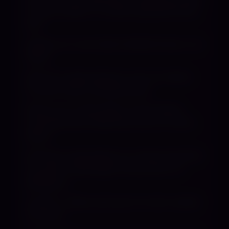
in Zaum halten. In unserer gemeinsamen
Zeit
spielen wir nach deinen Bedürfnissen und
Tabus.
Was du in jeder Session mit mir erlebst,
ist mein Latina-Temperament.
Schau mir in die Augen und du siehst
innerhalb einer Sekunde, was ich meine.
Meine
Dominanz überbietet nur meine Frechheit
und mein unbändiger Drang, dich mir
gefügig zu
machen. „Überraschung“ ist mein zweiter
Vorname.