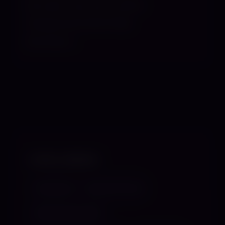
Die Löwin freut sich auf dich!
Temperamentvolle Grüße,
Miss Elektra
VORLIEBEN
Aufseherin
Babyerziehung
Benutzungsspiele