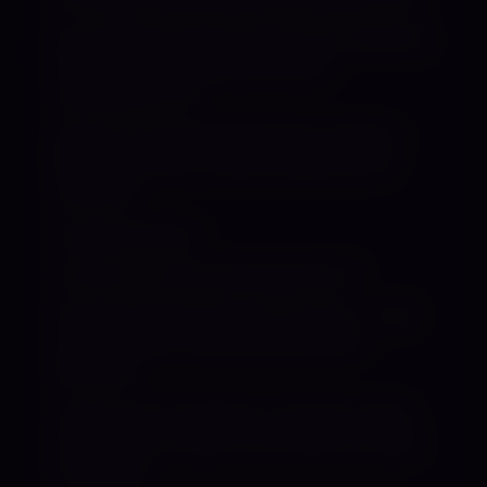
Durch Berührungen können wir Empathie,
Zuneigung und Verbundenheit
ausdrücken und
dadurch unser Wohlbefinden steigern.
Dennoch sind in meinen Sessions OV
sowie GV
ausgeschlossen.
Du bist ein „Wunschzettelsklave“?
Da bist du bei mir falsch. Ich kann – aber
muss NICHTS. Die Erfüllung deiner
Wünsche
musst du dir verdienen. Und dann setze
ich mich nur zu gern mit meinem runden,
knackigen,