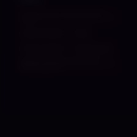
TABUS
Aufputschmittel. Intimkontakt bei der
Herrin
bleibende Schäden
Drogen
Drogen und Alkohol
Respektlosigkeit
Sessions mit Procain oder sonstige
Betäubungsmittel