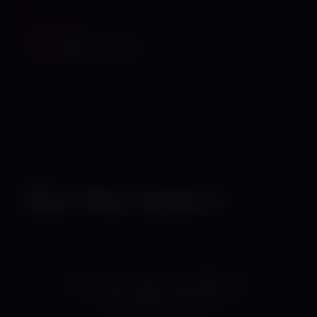
WEBSITE
Homepage öffnen
PROFIL
Über Miss Elektra
**** Die Löwin unter den Dominas ****
**** Facesitting-Queen ****