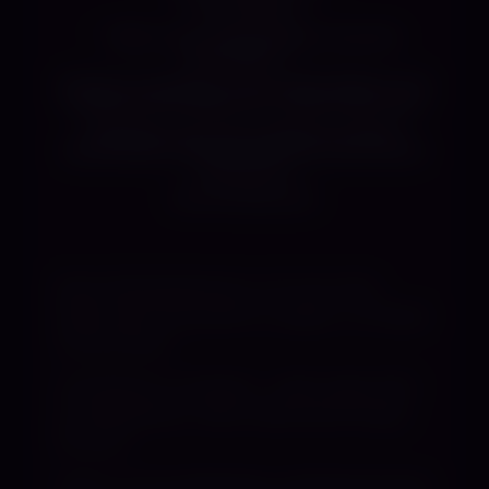
*** Kaviargöttin ***
*** Wild, sexy, unverschämt und sehr
provokant ***
Darf ich vorstellen: Ich bin Miss Elektra und
betitele mich selbst als „Löwin unter den
Dominas“. Ab und an habe ich meine
Samthandschuhe an und lasse dich damit
schnurren,
wie ein Kätzchen.
Doch die Raubkatze in mir hat nicht
selten den Drang dich zu jagen, zu fangen
und mit Haut
und Haaren zu fressen – oder sogar dich
zu zerfleischen. Aber habe keine Angst,
ich kann
mein in mir brodelndes, karibisches Feuer