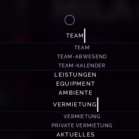
MILA
DOMINA
TEAM
NÄCHSTER TERMIN
26.08. – 27.08.2026
TEAM
TEAM-ABWESEND
TEAM-KALENDER
TELEFON
LEISTUNGEN
+49 1782 834061
EQUIPMENT
AMBIENTE
VERMIETUNG
VERMIETUNG
PRIVATE VERMIETUNG
AKTUELLES