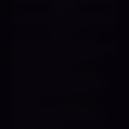
göttlich!
Lass alles los, vergesse deinen Alltag und
komm mit mir auf die aufregende Reise
des BDSM…
Fetischisten und BDSMer sind alle
herzlich Willkommen bei mir! Ich liebe die
Abwechslung der verschiedensten
Spielarten und Fetischen.
Wir werden mit meiner kreativen,
empathischen und sadistischen Ader
eine Menge Spaß haben! Oder ich
zumindest ;-)
Ich liebe es mit meinen Reizen zu
provozieren und deinen Kopf um den
Verstand zu bringen!