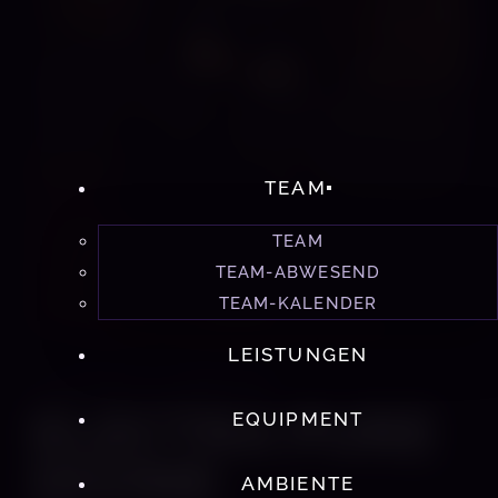
TEAM
TEAM
TEAM-ABWESEND
TEAM-KALENDER
LEISTUNGEN
STUDIO 60 MÜNCHEN
ELECTRA PURE
EQUIPMENT
DIVINE
AMBIENTE