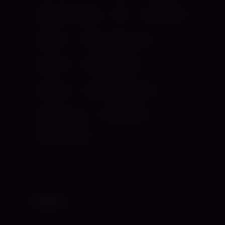
Benutzungsspiele
CBT
Demütigung
Dilatoren
Dildo & Vibrospiele
Dirty Talk
Doktorspielchen
Dominant
Englische Erziehung
Feminisierung
Fickmaschine
ALLE ANZEIGEN
TABUS