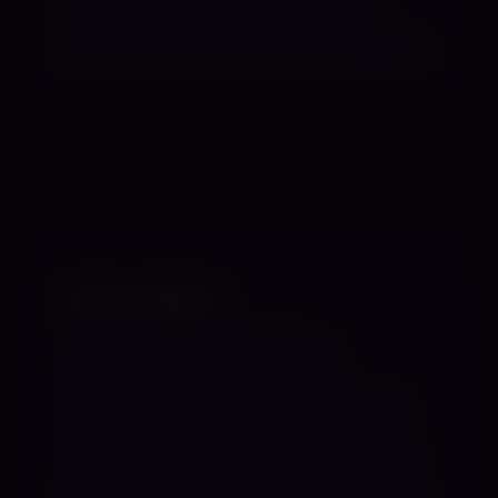
Trampling, Versklavung, Vorführung,
Wachs-Spiele, Zwangsernährungsspiele
VORLIEBEN
Abmelken
Analbehandlung
Anfänger angenehm
Atemreduktion
Ball Torture
Ballbusting
Bastonade