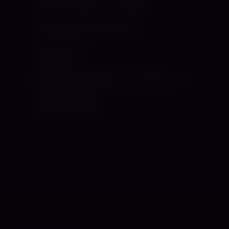
Römische Dusche
illegales
Intimkontakt bei der Herrin
Ringkämpfe
Sessions mit Procain oder sonstige
Betäubungsmittel
Windelerziehung