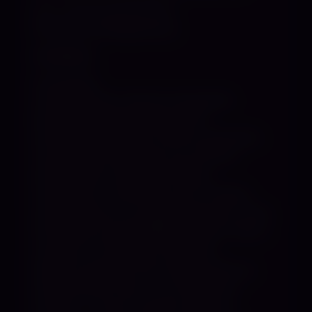
Tel.: ‪+49 176 467 80 100‬
Mail: ElectraPD@web.de
Vorlieben:
Analspiele,
Atemreduktion, Benutzungsspiele,
Brustwarzenbehandlung, CBT,
Demütigungsspiele, Entführungsspiele,
Facesitting, Feminisierung, Fetisch-
Klinikspiele, Fixierungs-Spiele,
Flagellation, Fußverehrung, KV Spiele,
Keuschhaltung, Langzeiterziehung, Latex,
Mumifizierung, NS Spiele, Nadeln, Nylon,
Orgasmus-Kontrolle, Petspiele,
Reizstromspiele, Rohrstockerziehung,
Rollenspiele, Schuh- und Fußerotik,
Schüler – Lehrerin Spiele, Spitting,