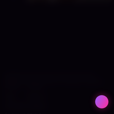
Etabliertes Dominastudio in München-Moosach.
BDSM, SM, Latex und Fetisch in diskretem Ambiente.
STUDIO
FOLGEN
Team
Twitter / X
Leistungen
Instagram