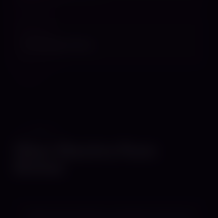
WEBSITE
Homepage öffnen
PROFIL
Über Electra Pure
Divine
Electra Pure Divine- strahlend, rein und