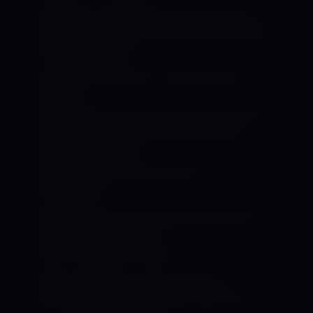
Anfänger und Unerfahrene werden von
mir feinfühlig auf die dunkle Seite meiner
Macht eingeführt.
Großen Wert lege ich auf Diskretion und
Hygiene!
Zudem darfst du mir deine Wünsche und
Tabus vorab per Telefonat oder Mail
zukommen lassen.
Vor der Session besprechen wir
Einzelheiten.
Bist du bereit für eine neugierige Herrin
der besonderen Art? ;-)
Dann melde dich bei mir!
Sollte ich nicht ans Handy gehen,
schreibe mir eine whats ap oder Mail.