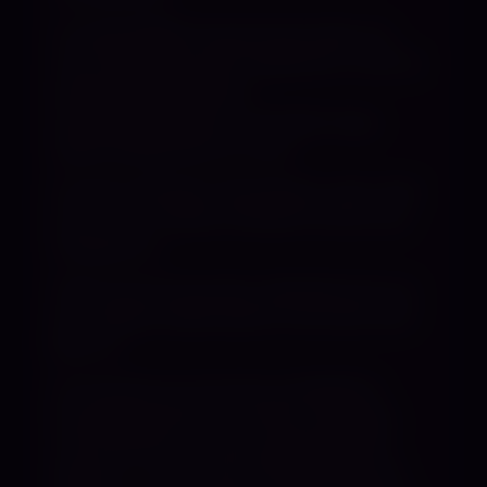
Ich liebe BDSM. Sowohl die soften als
auch die bitterharten Spielarten. Doch je
abwechslungsreicher,
außergewöhnlicher und tiefsinniger,
desto erfüllender für mich!
Du bist Anfänger? Wunderbar, denn dich
kann ich in meinen Händen formen wie
Knetgummi.
Alles was Du brauchst, befindet sich auf
der anderen Seite deiner Kontrolle. Wo?
Bei mir!
Ich erwarte von dir eine vorbildliche
Kontaktaufnahme mit allen wichtigen
Informationen zu einer gemeinsamen
Session – nur so hast du überhaupt die