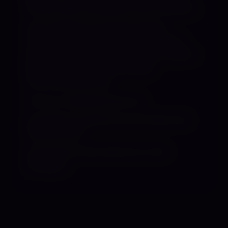
Chance mein Interesse an dir zu wecken.
Auch solltest du mit einer kleinen
Anzahlung einverstanden sein. Gerne
erfülle ich dir auch den ein oder anderen
Kleiderwunsch bei frühzeitiger
Terminvereinbarung.
Und nun melde dich bei mir!
Am besten erreichst du mich über eine
Textnachricht.
Anonyme Anrufe nehme ich nicht
entgegen.