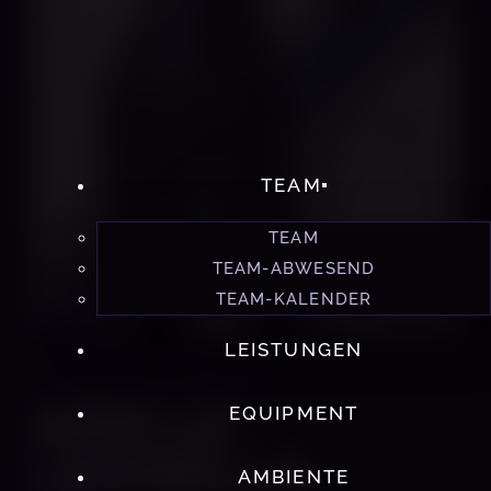
TEAM
TEAM
TEAM-ABWESEND
TEAM-KALENDER
LEISTUNGEN
STUDIO 60 MÜNCHEN
ADELLE
EQUIPMENT
LEONELLA
AMBIENTE