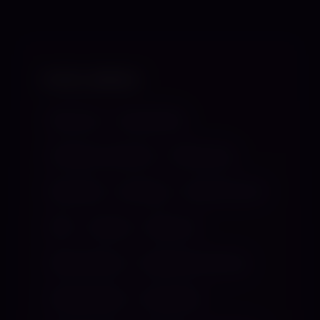
VORLIEBEN
Aftercare
Anale Spiele
Anfänger angenehm
Ballbusting
Blutspiele
Bondage
Breath Control
CBT
Cutting
Dilatoren
Ekelerziehung
Englische Erziehung
Erdbeerspiele
Facesitting