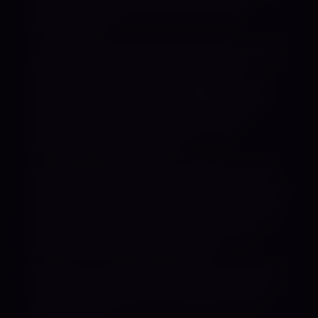
Meine Leidenschaft deine Grenzen
pulverisieren.
Als Reaktionsfetischistin sehe ich nur all
zu gerne deinen vor Lust bebenden
Körper und deine gedemütigten Augen
Ich beherrsche die perfekte Balance
zwischen harter Konsequenz und
sinnlicher Geborgenheit.
Du bist ein guter Schlucker? Dann wirst
du zu den manikürten Füßen dieser Herrin
erleben, wie sie dich mit ihrer römischen
Dusche, ohne Einsatz von Fingern im
Hals, zu ihrer Freude erniedrigt.
Beichte mir deine dunkelsten Phantasien
und die Bedeutung von ,,Realität“ wird
neu definiert.