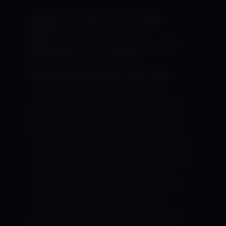
Der Name bedeutet „die adelige
Löwin“.
Begebe dich in meine Nähe und ich
werde dich mit mir reißen.
Eine große, elegante Erscheinung,
gerne gehüllt in Leder oder Latex.
Bei meinem göttlichen Anblick wirst du
dich freiwillig auf den Boden begeben,
dich der Herrin hingeben und dem Weg
folgen, den sie vorgibt. Meine eisblauen
Augen und mein freches Grinsen werden
dich nur noch weiter in meinen Bann
ziehen. Mein durchdringender Blick wird
dir durch Haut und Knochen gehen.
Mein Wille wird in deinen Adern fließen –