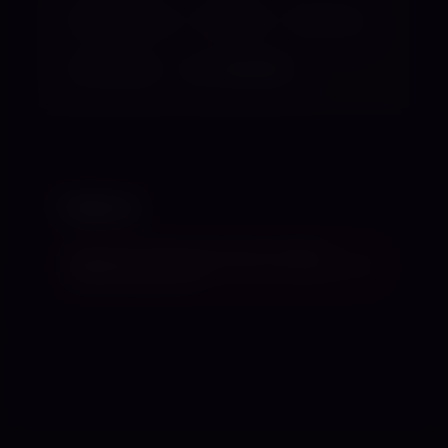
Feminisierung
Fixierung
Folierung
Folterspiele
ALLE ANZEIGEN
TABUS
Sessions mit Procain oder sonstige
Betäubungsmittel