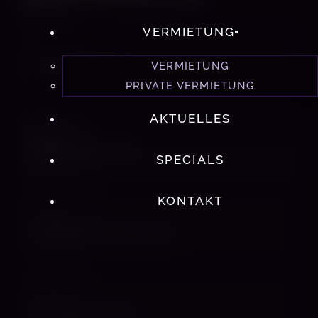
DOMINA
VERMIETUNG
TELEFON
VERMIETUNG
+49 1776 898663
PRIVATE VERMIETUNG
AKTUELLES
WHATSAPP
Nachricht senden
SPECIALS
KONTAKT
E-MAIL
info@adelle-leonella.de
WEBSITE
Homepage öffnen