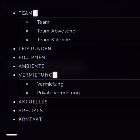
Zum Hauptinhalt springen
Zum Footer springen
TEAM
Team
Team-Abwesend
Team-Kalender
LEISTUNGEN
AMBIENTE
EQUIPMENT
GLASHAUS
AMBIENTE
VERMIETUNG
Ein Raum im Studio 60 München, eingerichtet
Vermietung
für diskrete, intensive und professionell
Private Vermietung
geführte Sessions.
AKTUELLES
SPECIALS
KONTAKT